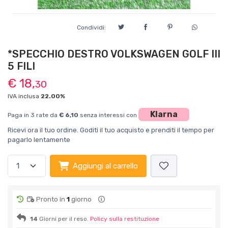
Condividi:
*SPECCHIO DESTRO VOLKSWAGEN GOLF III
5 FILI
€ 18,
30
IVA inclusa
22.00%
Klarna
Paga in 3 rate da
€ 6,10
senza interessi con
Ricevi ora il tuo ordine. Goditi il tuo acquisto e prenditi il tempo per
pagarlo lentamente
Aggiungi al carrello
Pronto in
1
giorno
14
Giorni per il reso.
Policy sulla restituzione