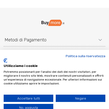
Metodi di Pagamento
Link utili
Politica sulla riservatezza
Contatti e Social
Utilizziamo i cookie
Potremmo posizionarli per l'analisi dei dati dei nostri visitatori, per
migliorare il nostro sito Web, mostrare contenuti personalizzati e offrirti
un'esperienza di navigazione eccezionale. Per ulteriori informazioni sui
cookie utilizziamo aprire le impostazioni.
Klarna
Paga a rate con
Klarna
Accettare tutti
Negare
ShopNow srl | P.IVA: 05216690650
No, aggiusta