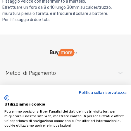
Fissaggio veloce con inserimento a martello.
Effettuare un foro da 8 o 10 lungo 30mm su calcestruzzo,
muratura piena o forata, e introdurre il collare a battere.
Per il fissaggio di due tubi.
Metodi di Pagamento
Link utili
Politica sulla riservatezza
Contatti e Social
Utilizziamo i cookie
Potremmo posizionarli per l'analisi dei dati dei nostri visitatori, per
migliorare il nostro sito Web, mostrare contenuti personalizzati e offrirti
un'esperienza di navigazione eccezionale. Per ulteriori informazioni sui
cookie utilizziamo aprire le impostazioni.