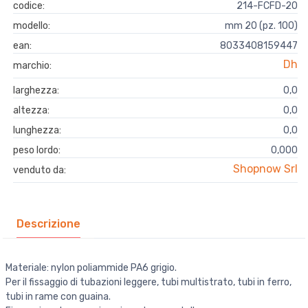
codice:
214-FCFD-20
modello:
mm 20 (pz. 100)
ean:
8033408159447
Dh
marchio:
larghezza:
0,0
altezza:
0,0
lunghezza:
0,0
peso lordo:
0,000
Shopnow Srl
venduto da:
Descrizione
Materiale: nylon poliammide PA6 grigio.
Per il fissaggio di tubazioni leggere, tubi multistrato, tubi in ferro,
tubi in rame con guaina.