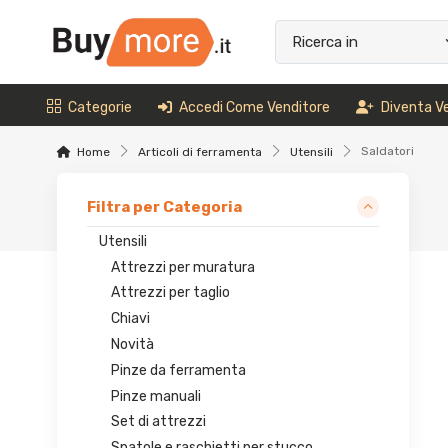
Categorie
Accedi Come Venditore
Diventa V
Saldatori
Home
Articoli di ferramenta
Utensili
Filtra per Categoria
Utensili
Attrezzi per muratura
Attrezzi per taglio
Chiavi
Novità
Pinze da ferramenta
Pinze manuali
Set di attrezzi
Spatole e raschietti per stucco