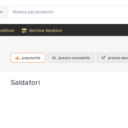
enditore
Ventrine Venditori
popolarità
prezzo crescente
prezzo dec
Saldatori