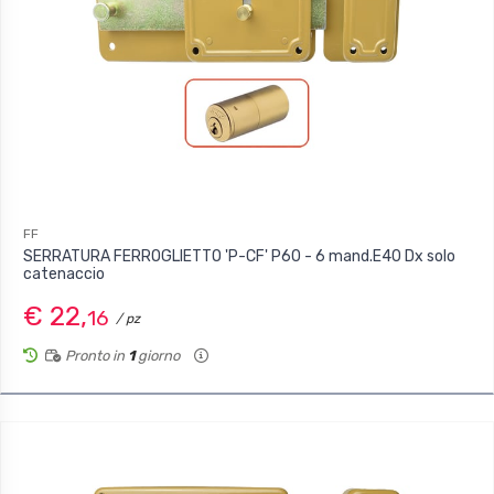
FF
SERRATURA FERROGLIETTO 'P-CF' P60 - 6 mand.E40 Dx solo
catenaccio
€ 22,
16
/ pz
Pronto in
1
giorno