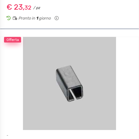
€ 23,
32
/ pz
Pronto in
1
giorno
Offerta
-