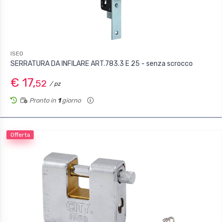
ISEO
SERRATURA DA INFILARE ART.783.3 E 25 - senza scrocco
€ 17,
52
/ pz
Pronto in
1
giorno
Offerta