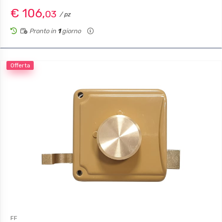
€ 106,
03
/ pz
Pronto in
1
giorno
Offerta
FF