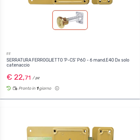
FF
SERRATURA FERROGLIETTO 'P-CS' P60 - 6 mand.E40 Dx solo
catenaccio
€ 22,
71
/ pz
Pronto in
1
giorno