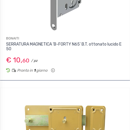
BONAITI
SERRATURA MAGNETICA 'B-FORTY N65' B.T. ottonato lucido E
50
€ 10,
60
/ pz
Pronto in
1
giorno