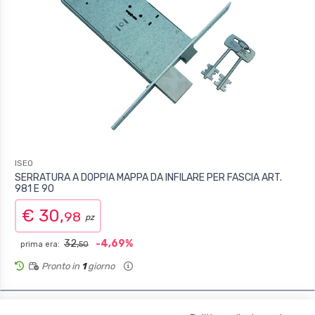
ISEO
SERRATURA A DOPPIA MAPPA DA INFILARE PER FASCIA ART.
981 E 90
€ 30,
98
pz
32,
-4,69%
prima era:
50
Pronto in
1
giorno