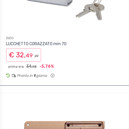
ISEO
LUCCHETTO CORAZZATO mm 70
€ 32,
49
pz
34,
-5,76%
prima era:
48
Pronto in
1
giorno