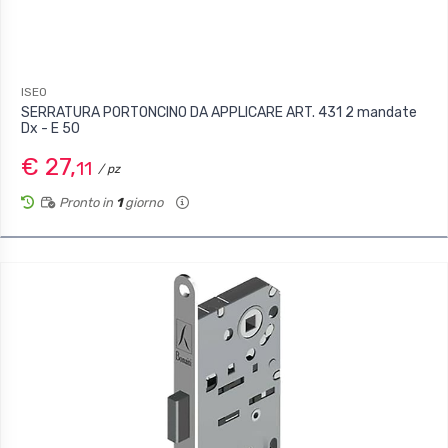
ISEO
SERRATURA PORTONCINO DA APPLICARE ART. 431 2 mandate
Dx - E 50
€ 27,
11
/ pz
Pronto in
1
giorno