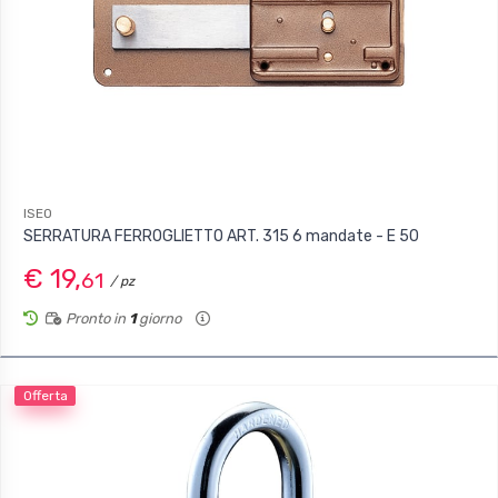
ISEO
SERRATURA FERROGLIETTO ART. 315 6 mandate - E 50
€ 19,
61
/ pz
Pronto in
1
giorno
Offerta