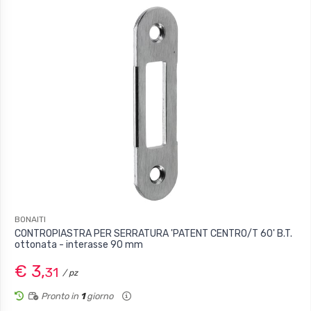
BONAITI
CONTROPIASTRA PER SERRATURA 'PATENT CENTRO/T 60' B.T.
ottonata - interasse 90 mm
€ 3,
31
/ pz
Pronto in
1
giorno