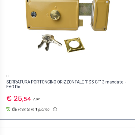
FF
SERRATURA PORTONCINO ORIZZONTALE 'P33 CF' 3 mandate -
E60 Dx
€ 25,
54
/ pz
Pronto in
1
giorno