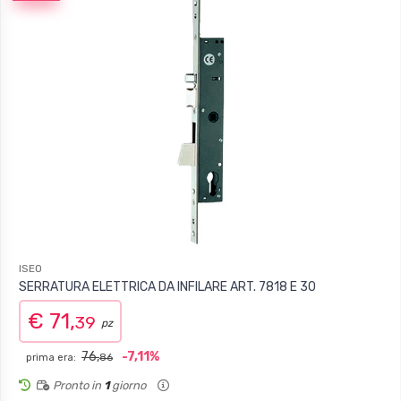
ISEO
SERRATURA ELETTRICA DA INFILARE ART. 7818 E 30
€ 71,
39
pz
76,
-7,11%
prima era:
86
Pronto in
1
giorno