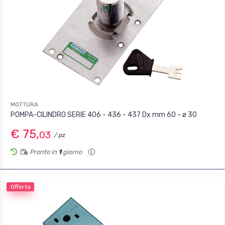
MOTTURA
POMPA-CILINDRO SERIE 406 - 436 - 437 Dx mm 60 - ø 30
€ 75,
03
/ pz
Pronto in
1
giorno
Offerta