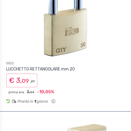
ISEO
LUCCHETTO RETTANGOLARE mm 20
€ 3,
09
pz
3,
-10,05%
prima era:
44
Pronto in
1
giorno