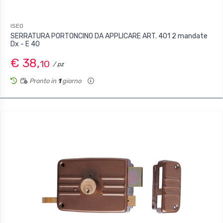
ISEO
SERRATURA PORTONCINO DA APPLICARE ART. 401 2 mandate
Dx - E 40
€ 38,
10
/ pz
Pronto in
1
giorno