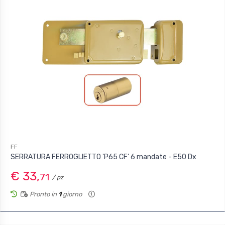
FF
SERRATURA FERROGLIETTO 'P65 CF' 6 mandate - E50 Dx
€ 33,
71
/ pz
Pronto in
1
giorno