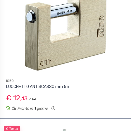
ISEO
LUCCHETTO ANTISCASSO mm 55
€ 12,
13
/ pz
Pronto in
1
giorno
Offerta