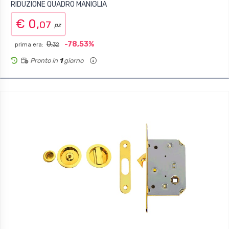
RIDUZIONE QUADRO MANIGLIA
€ 0,
07
pz
0,
-78,53%
prima era:
32
Pronto in
1
giorno