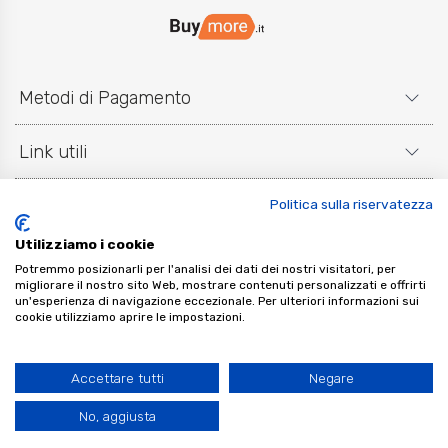
Metodi di Pagamento
Link utili
Contatti e Social
Politica sulla riservatezza
Utilizziamo i cookie
Potremmo posizionarli per l'analisi dei dati dei nostri visitatori, per
migliorare il nostro sito Web, mostrare contenuti personalizzati e offrirti
un'esperienza di navigazione eccezionale. Per ulteriori informazioni sui
cookie utilizziamo aprire le impostazioni.
Klarna
Paga a rate con
Klarna
ShopNow srl | P.IVA: 05216690650
Accettare tutti
Negare
No, aggiusta
FILTRO RISULTATI