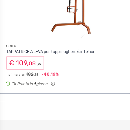
GRIFO
TAPPATRICE A LEVA per tappi sughero/sintetici
€ 109,
08
pz
182,
-40,16%
prima era:
28
Pronto in
1
giorno